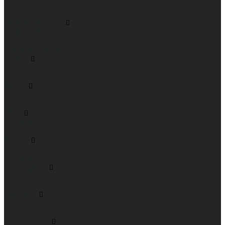
Мужчинам
Женщинам
Каталог одежды
Комбинезоны
Платья
Подарочные карты
Брюки
Мужские
Женские
Обувь
Мужские
Женские
Топы
Мужские
Женские
Халаты
Мужские
Женские
Аксессуары
Мужские
Женские
Костюмы
Мужские
Женские
Распродажа