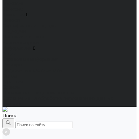
Мужские
Женские
Компания
Новости
Сертификаты и награды
Шоу-румы
Доставка и оплата
Частые вопросы
Информация
Акции
Справочная информация
Размеры
Подарочные сертификаты
Оптом
Гарантия
Бренды
Политика конфиденциальности
Соглашение на обработку персональных данных
Контакты
Поиск