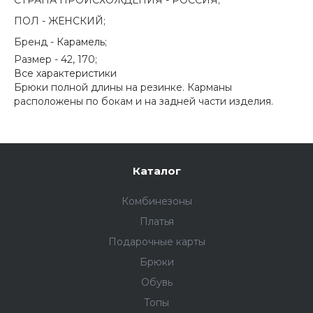
СТРАНА ПРОИСХОЖДЕНИЯ -
РОССИЯ;
ПОЛ -
ЖЕНСКИЙ;
Бренд -
Карамель
;
Размер -
42, 170;
Все характеристики
Брюки полной длины на резинке. Карманы
расположены по бокам и на задней части изделия.
Каталог
Комбинезоны
Платья
Подарочные карты
Брюки
Обувь
Топы