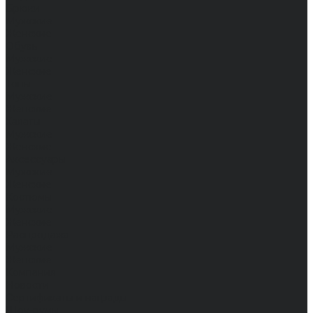
Брюки
Мужские
Женские
Обувь
Мужские
Женские
Топы
Мужские
Женские
Халаты
Мужские
Женские
Аксессуары
Мужские
Женские
Костюмы
Мужские
Женские
Распродажа
Мужские
Женские
Компания
Новости
Сертификаты и награды
Шоу-румы