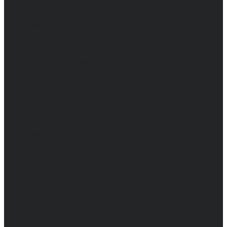
Доставка и оплата
Частые вопросы
Информация
Акции
Справочная информация
Размеры
Подарочные сертификаты
Оптом
Гарантия
Бренды
Политика конфиденциальности
Соглашение на обработку персональных данных
Контакты
...
Мужчинам
Женщинам
Каталог одежды
Комбинезоны
Платья
Подарочные карты
Брюки
Мужские
Женские
Обувь
Мужские