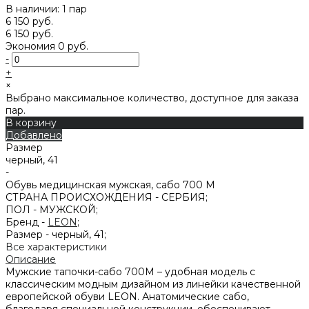
В наличии: 1 пар
6 150 руб.
6 150 руб.
Экономия
0 руб.
-
+
×
Выбрано максимальное количество, доступное для заказа
пар.
В корзину
Добавлено
Размер
черный, 41
-
Обувь медицинская мужская, сабо 700 М
СТРАНА ПРОИСХОЖДЕНИЯ -
СЕРБИЯ;
ПОЛ -
МУЖСКОЙ;
Бренд -
LEON
;
Размер -
черный, 41;
Все характеристики
Описание
Мужские тапочки-сабо 700M – удобная модель с
классическим модным дизайном из линейки качественной
европейской обуви LEON. Анатомические сабо,
благодаря специальной конструкции, обеспечивают