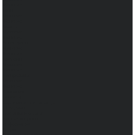
Женские
Топы
Мужские
Женские
Халаты
Мужские
Женские
Аксессуары
Мужские
Женские
Костюмы
Мужские
Женские
Распродажа
Мужские
Женские
Компания
Новости
Сертификаты и награды
Шоу-румы
Доставка и оплата
Частые вопросы
Информация
Акции