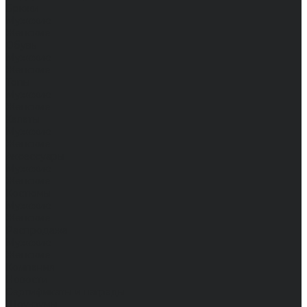
Брюки
Мужские
Женские
Обувь
Мужские
Женские
Топы
Мужские
Женские
Халаты
Мужские
Женские
Аксессуары
Мужские
Женские
Костюмы
Мужские
Женские
Распродажа
Мужские
Женские
Компания
Новости
Сертификаты и награды
Шоу-румы