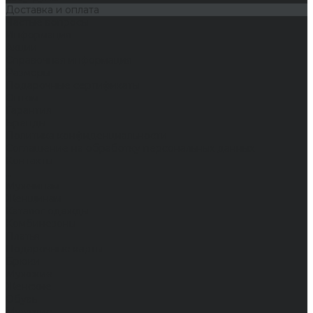
Доставка и оплата
Частые вопросы
Информация
Акции
Справочная информация
Размеры
Подарочные сертификаты
Оптом
Гарантия
Бренды
Политика конфиденциальности
Соглашение на обработку персональных данных
Контакты
...
Мужчинам
Женщинам
Каталог одежды
Комбинезоны
Платья
Подарочные карты
Брюки
Мужские
Женские
Обувь
Мужские