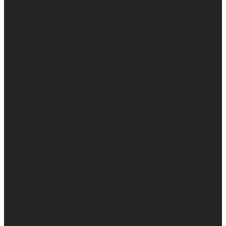
Женские
Топы
Мужские
Женские
Халаты
Мужские
Женские
Аксессуары
Мужские
Женские
Костюмы
Мужские
Женские
Распродажа
Мужские
Женские
Компания
Новости
Сертификаты и награды
Шоу-румы
Доставка и оплата
Частые вопросы
Информация
Акции